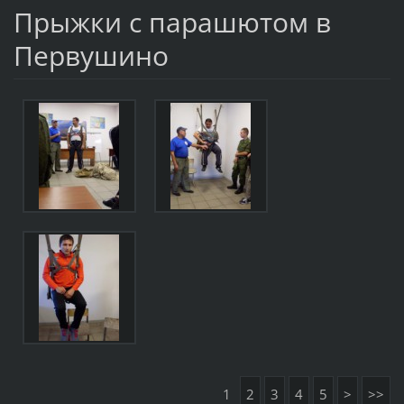
Прыжки с парашютом в
Первушино
1
2
3
4
5
>
>>