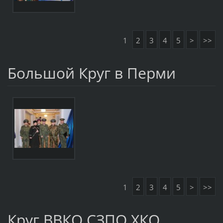
1
2
3
4
5
>
>>
Большой Круг в Перми
1
2
3
4
5
>
>>
Круг ВВКО СЗПО ХКО