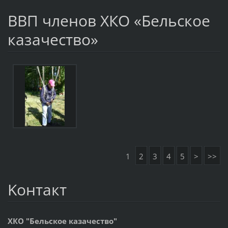
ВВП членов ХКО «Бельское
казачество»
1
2
3
4
5
>
>>
Koнтакт
ХКО "Бельское казачество"