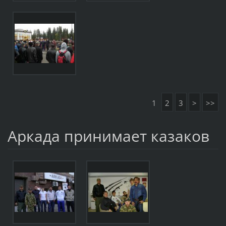
1
2
3
>
>>
Аркада принимает казаков