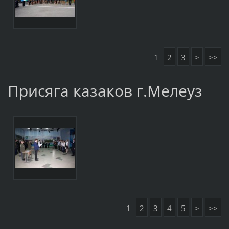
1
2
3
>
>>
Присяга казаков г.Мелеуз
1
2
3
4
5
>
>>