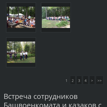
1
2
3
4
>
>>
Встреча сотрудников
Башвоенкомата и казаков с