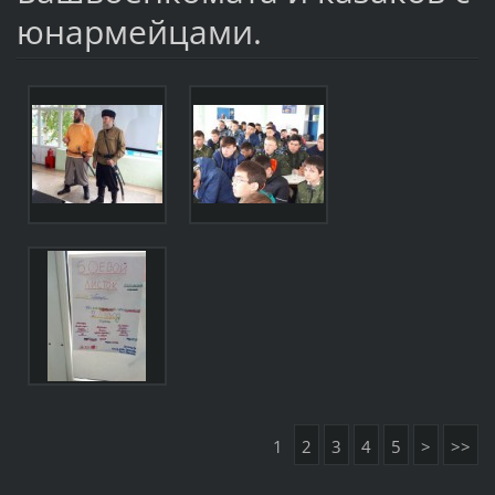
юнармейцами.
1
2
3
4
5
>
>>