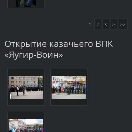
1
2
3
>
>>
Открытие казачьего ВПК
«Яугир-Воин»