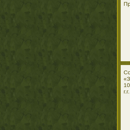
Пр
Со
«З
10
г.г.