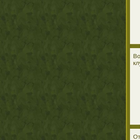
Во
кл
От