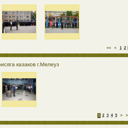
<<
<
1
2
исяга казаков г.Мелеуз
1
2
3
4
5
>
>