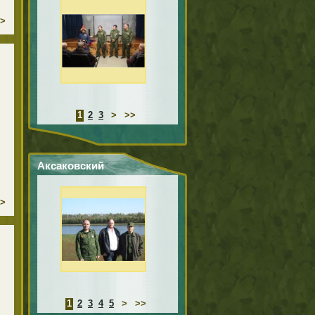
осуждёнными
>
ИК-13 г.Уфы
м
1
2
3
>
>>
Аксаковский
праздник
>
1
2
3
4
5
>
>>