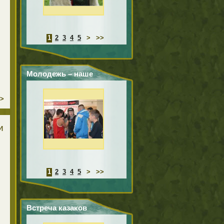
1
2
3
4
5
>
>>
Молодежь – наше
будущее!
>
и
1
2
3
4
5
>
>>
Встреча казаков
общества с