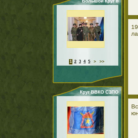
Большой Круг в
Перми
19
ла
1
2
3
4
5
>
>>
Круг ВВКО СЗПО
ХКО "Бельское
Вс
казачество" в г.
юн
Уфе