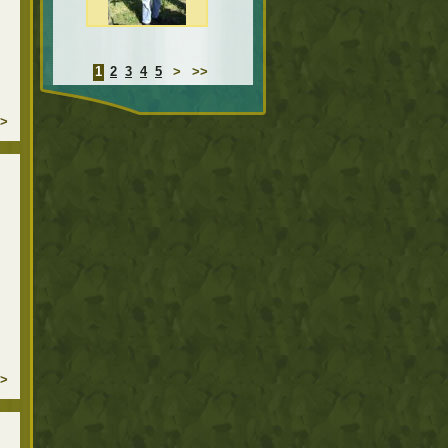
1
2
3
4
5
>
>>
>
>