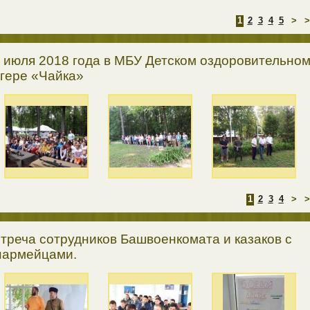
1
2
3
4
5
>
>
 июля 2018 года в МБУ Детском оздоровительно
гере «Чайка»
1
2
3
4
>
>
треча сотрудников Башвоенкомата и казаков с
армейцами.