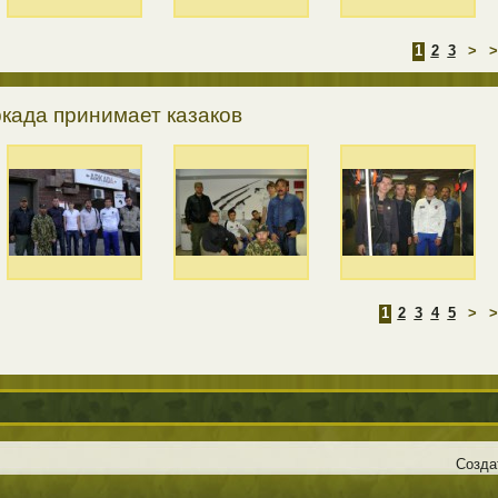
1
2
3
>
>
када принимает казаков
1
2
3
4
5
>
>
Созда