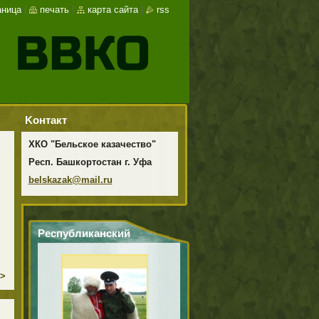
аница
|
печать
|
карта сайта
|
rss
Koнтакт
ХКО "Бельское казачество"
Респ. Башкортостан г. Уфа
belskaza
k@mail.r
u
Республиканский
сабантуй 2012 г. в
Кармаскалинском
>
районе
Республики
Башкортостан