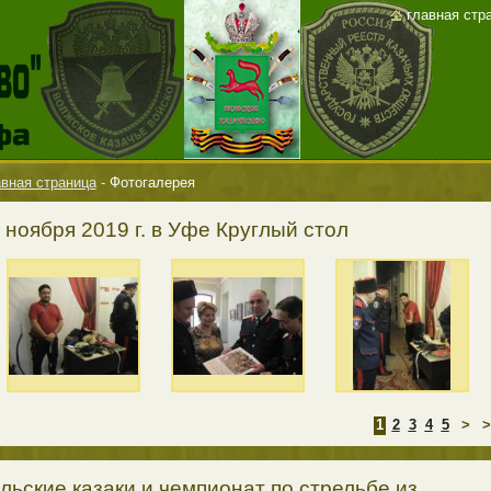
главная стр
вная страница
-
Фотогалерея
 ноября 2019 г. в Уфе Круглый стол
1
2
3
4
5
>
>
льские казаки и чемпионат по стрельбе из