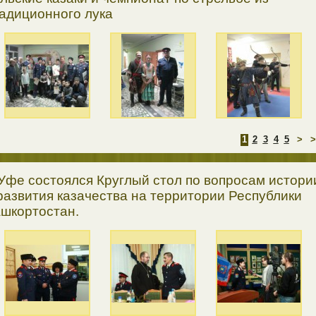
адиционного лука
1
2
3
4
5
>
>
Уфе состоялся Круглый стол по вопросам истори
развития казачества на территории Республики
шкортостан.