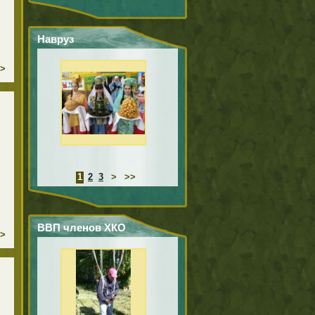
Навруз
>
1
2
3
>
>>
ВВП членов ХКО
>
«Бельское
казачество»