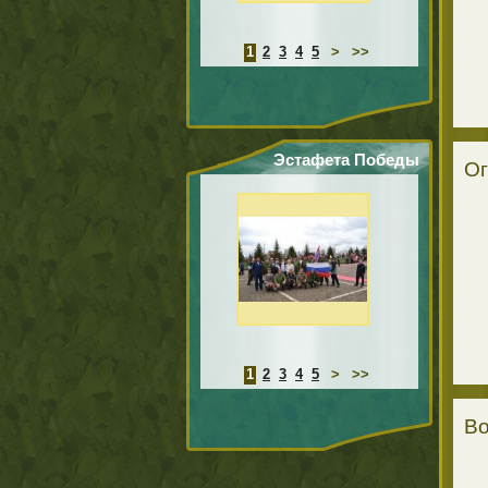
1
2
3
4
5
>
>>
Эстафета Победы
Ог
1
2
3
4
5
>
>>
Во