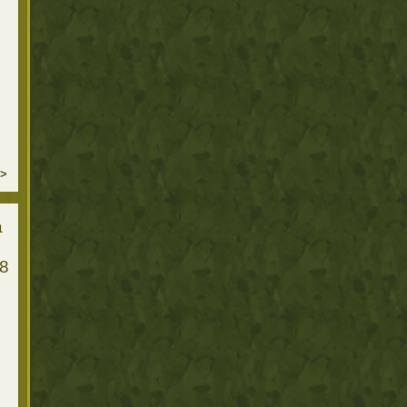
>
а
8