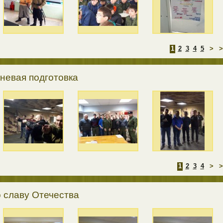
1
2
3
4
5
>
>
невая подготовка
1
2
3
4
>
>
 славу Отечества