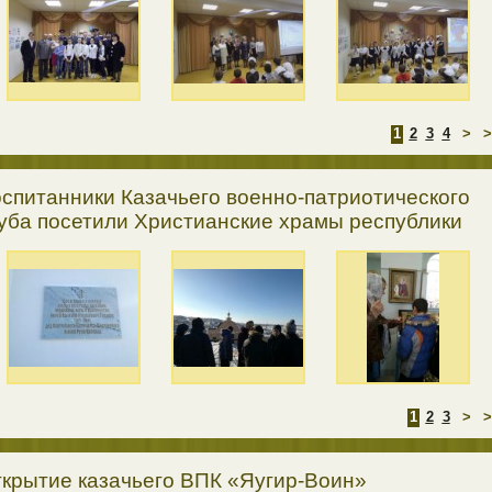
1
2
3
4
>
>
спитанники Казачьего военно-патриотического
уба посетили Христианские храмы республики
1
2
3
>
>
крытие казачьего ВПК «Яугир-Воин»