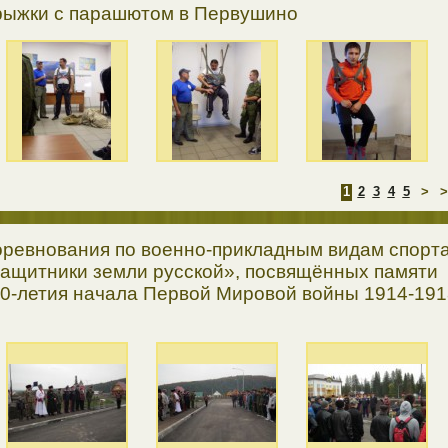
ыжки с парашютом в Первушино
1
2
3
4
5
>
>
ревнования по военно-прикладным видам спорт
ащитники земли русской», посвящённых памяти
0-летия начала Первой Мировой войны 1914-191