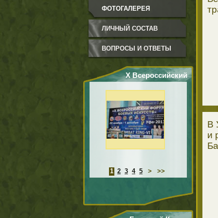
тр
ФОТОГАЛЕРЕЯ
ЛИЧНЫЙ СОСТАВ
ВОПРОСЫ И ОТВЕТЫ
Х Всероссийский
Форум боевых
искусств.
В 
и 
Ба
1
2
3
4
5
>
>>