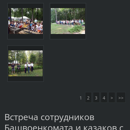
1
2
3
4
>
>>
Встреча сотрудников
Башвоенкомата и казаков с