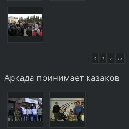
1
2
3
>
>>
Аркада принимает казаков