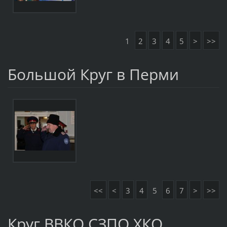
1
2
3
4
5
>
>>
Большой Круг в Перми
<<
<
3
4
5
6
7
>
>>
Круг ВВКО СЗПО ХКО