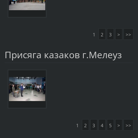
1
2
3
>
>>
Присяга казаков г.Мелеуз
1
2
3
4
5
>
>>