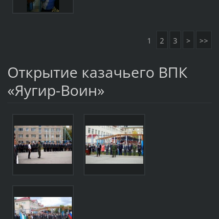
1
2
3
>
>>
Открытие казачьего ВПК
«Яугир-Воин»