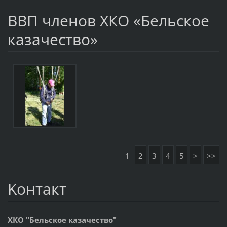
ВВП членов ХКО «Бельское
казачество»
1
2
3
4
5
>
>>
Koнтакт
ХКО "Бельское казачество"