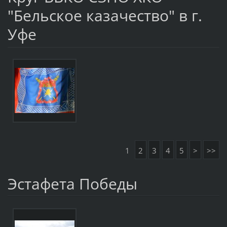
"Бельское казачество" в г.
Уфе
1
2
3
4
5
>
>>
Эстафета Победы