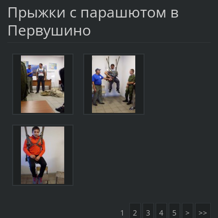
Прыжки с парашютом в
Первушино
1
2
3
4
5
>
>>