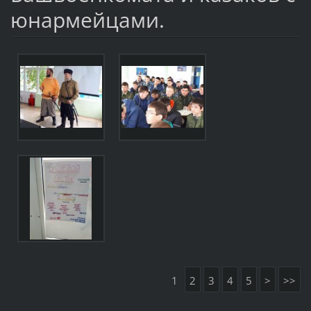
юнармейцами.
1
2
3
4
5
>
>>