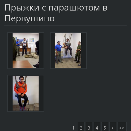
Прыжки с парашютом в
Первушино
1
2
3
4
5
>
>>