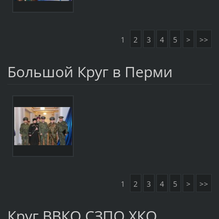
1
2
3
4
5
>
>>
Большой Круг в Перми
1
2
3
4
5
>
>>
Круг ВВКО СЗПО ХКО