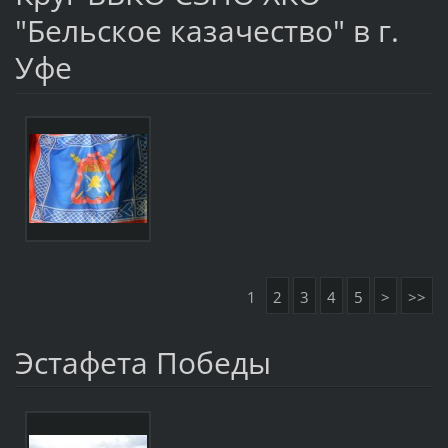
"Бельское казачество" в г.
Уфе
1
2
3
4
5
>
>>
Эстафета Победы