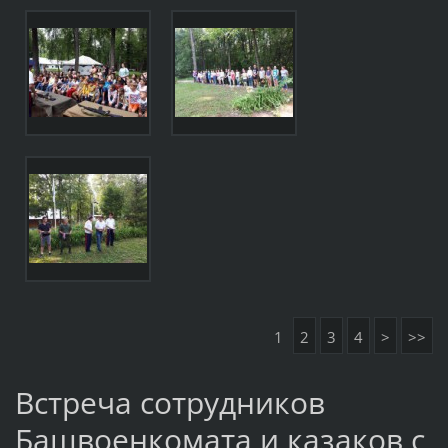
1
2
3
4
>
>>
Встреча сотрудников
Башвоенкомата и казаков с