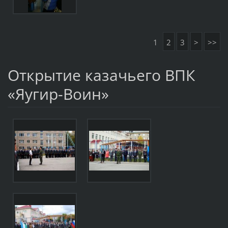
1
2
3
>
>>
Открытие казачьего ВПК
«Яугир-Воин»