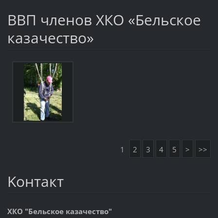
ВВП членов ХКО «Бельское
казачество»
1
2
3
4
5
>
>>
Koнтакт
ХКО "Бельское казачество"