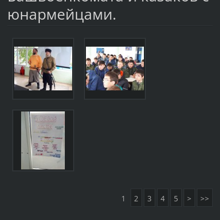
юнармейцами.
1
2
3
4
5
>
>>