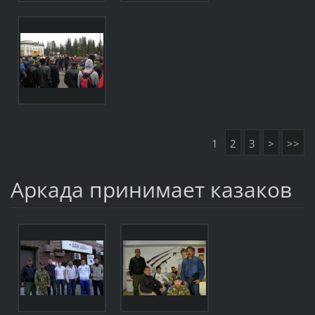
1
2
3
>
>>
Аркада принимает казаков