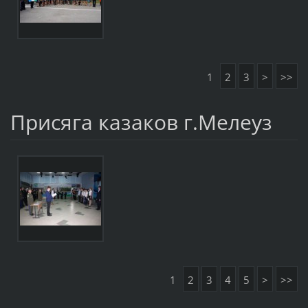
1
2
3
>
>>
Присяга казаков г.Мелеуз
1
2
3
4
5
>
>>