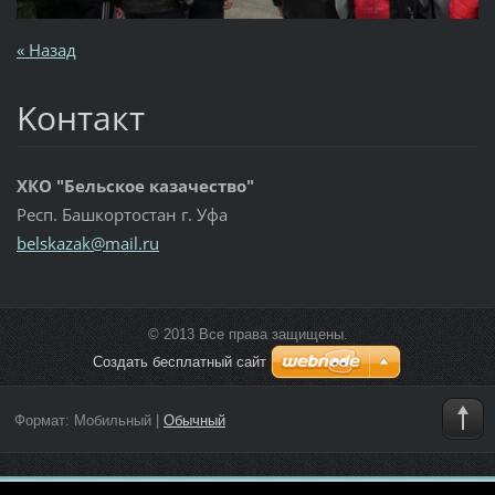
« Назад
Koнтакт
ХКО "Бельское казачество"
Респ. Башкортостан г. Уфа
belskaza
k@mail.r
u
© 2013 Все права защищены.
Создать бесплатный сайт
Формат:
Мобильный
|
Обычный