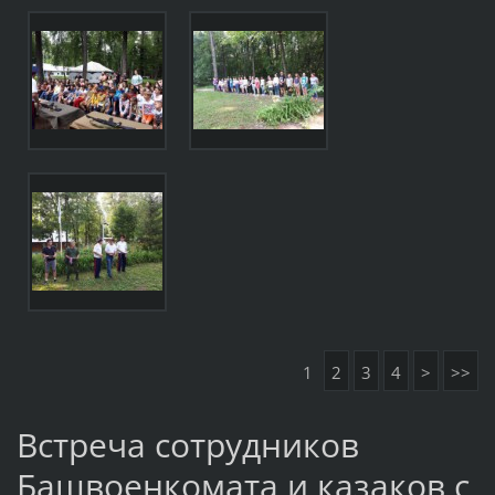
1
2
3
4
>
>>
Встреча сотрудников
Башвоенкомата и казаков с