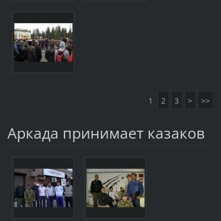
1
2
3
>
>>
Аркада принимает казаков