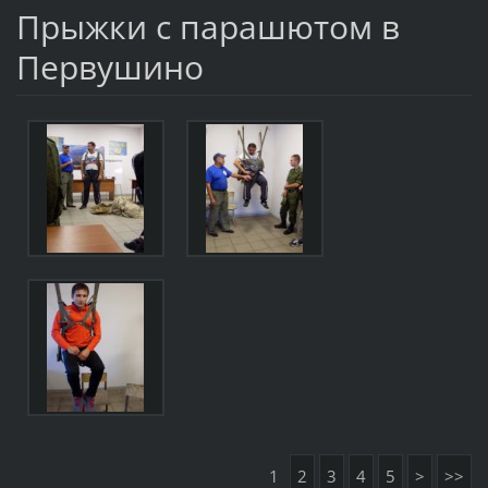
Прыжки с парашютом в
Первушино
1
2
3
4
5
>
>>