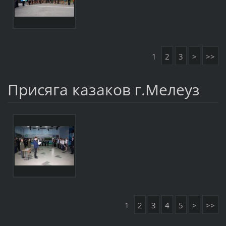
1
2
3
>
>>
Присяга казаков г.Мелеуз
1
2
3
4
5
>
>>