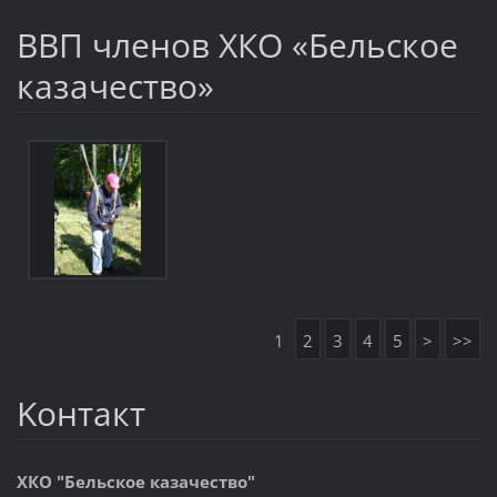
ВВП членов ХКО «Бельское
казачество»
1
2
3
4
5
>
>>
Koнтакт
ХКО "Бельское казачество"