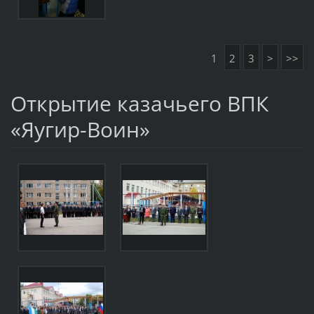
1
2
3
>
>>
Открытие казачьего ВПК
«Яугир-Воин»