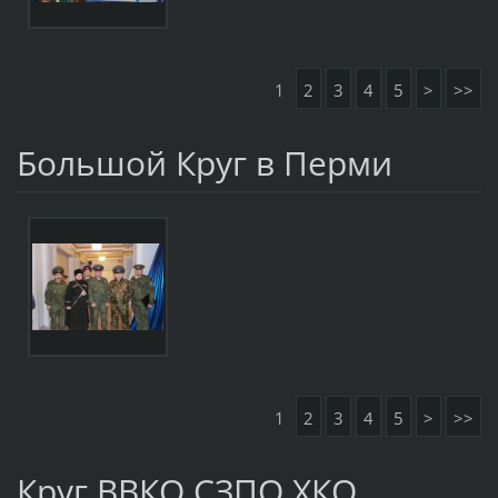
1
2
3
4
5
>
>>
Большой Круг в Перми
1
2
3
4
5
>
>>
Круг ВВКО СЗПО ХКО