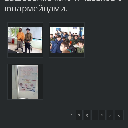
юнармейцами.
1
2
3
4
5
>
>>