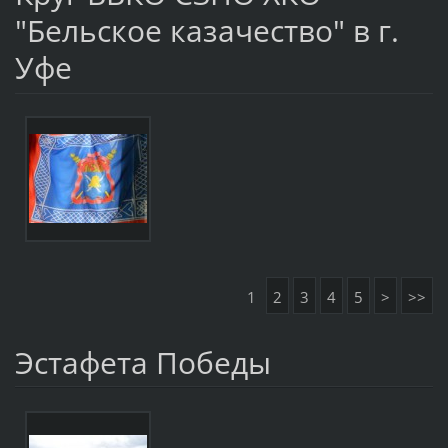
"Бельское казачество" в г.
Уфе
1
2
3
4
5
>
>>
Эстафета Победы