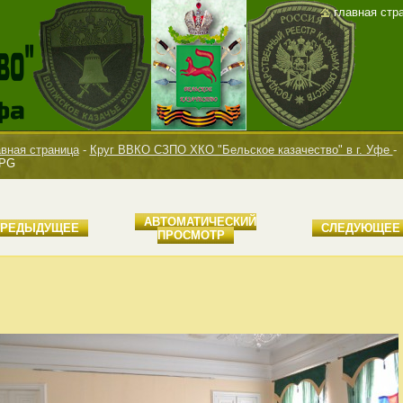
главная стр
вная страница
-
Круг ВВКО СЗПО ХКО "Бельское казачество" в г. Уфе
-
JPG
AВТОМАТИЧЕСКИЙ
ПРЕДЫДУЩЕЕ
СЛЕДУЮЩЕЕ
ПРОСМОТР