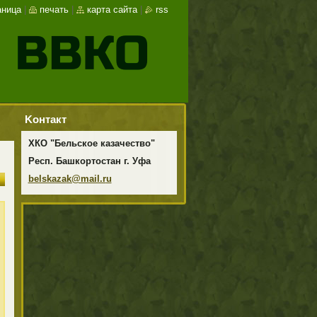
аница
|
печать
|
карта сайта
|
rss
Koнтакт
ХКО "Бельское казачество"
Респ. Башкортостан г. Уфа
belskaza
k@mail.r
u