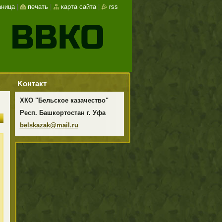
аница
|
печать
|
карта сайта
|
rss
Koнтакт
ХКО "Бельское казачество"
Респ. Башкортостан г. Уфа
belskaza
k@mail.r
u