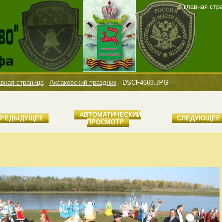
главная стр
вная страница
-
Аксаковский праздник
-
DSCF4669.JPG
AВТОМАТИЧЕСКИЙ
ПРЕДЫДУЩЕЕ
СЛЕДУЮЩЕЕ
ПРОСМОТР