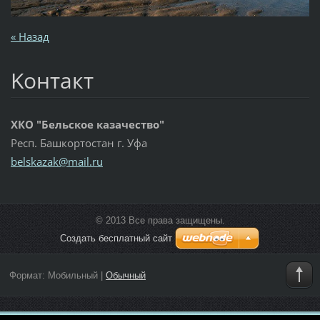
« Назад
Koнтакт
ХКО "Бельское казачество"
Респ. Башкортостан г. Уфа
belskaza
k@mail.r
u
© 2013 Все права защищены.
Создать бесплатный сайт
Формат:
Мобильный
|
Обычный